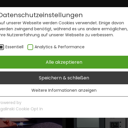
Datenschutzeinstellungen
Auf unserer Webseite werden Cookies verwendet. Einige davon
werden zwingend benötigt, während es uns andere ermöglichen,
Ihre Nutzererfahrung auf unserer Webseite zu verbessern.
 Fritsch - Fortschrittli
Essentiell
Analytics & Performance
Materialien
Alle akzeptieren
Speichern & schließen
Weitere Informationen anzeigen
Essentiell
Essentielle Cookies werden für grundlegende Funktionen der
Powered by
Webseite benötigt. Dadurch ist gewährleistet, dass die
sgalinski Cookie Opt In
Webseite einwandfrei funktioniert.
Name
Cookie-Informationen anzeigen
PHPSESSID